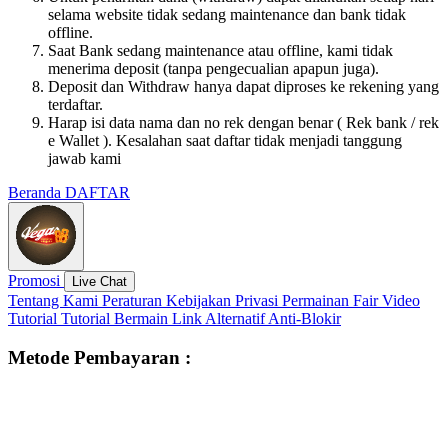
selama website tidak sedang maintenance dan bank tidak
offline.
Saat Bank sedang maintenance atau offline, kami tidak
menerima deposit (tanpa pengecualian apapun juga).
Deposit dan Withdraw hanya dapat diproses ke rekening yang
terdaftar.
Harap isi data nama dan no rek dengan benar ( Rek bank / rek
e Wallet ). Kesalahan saat daftar tidak menjadi tanggung
jawab kami
Beranda
DAFTAR
Promosi
Live Chat
Tentang Kami
Peraturan
Kebijakan Privasi
Permainan Fair
Video
Tutorial
Tutorial Bermain
Link Alternatif
Anti-Blokir
Metode Pembayaran :