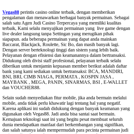
Vegas88
perintis casino online terbaik, dengan memberikan
pengalaman dan menawarkan berbagai banyak permainan. Sebagai
salah satu Agen Judi Casino Terpercaya yang memiliki kualitas
terbaik, Kami selalu menyajikan permainan yang live game dengan
live dealer langsung tanpa Settingan yang merugikan pihak
siapapun. ada beberapa permainan yang dapat anda mainkan
Baccarat, Blackjack, Roulette, Sic Bo, dan masih banyak lagi.
Dengan server berteknologi tinggi dan sistem yang lebih baik.
Pelayanan dengan efisiensi dan keamanannya dalam bertransaksi.
Didukung oleh divisi staff profesional, pelayanan terbaik selalu
diberikan untuk menjamin kepuasan member berikut adalah daftar
bank yang kami sediakan untuk bertransaksi: BCA, MANDIRI,
BNI, BRI, CIMB NIAGA, PERMATA , KOSPIN JASA ,
MAYBANK , MEGA, PANIN, SINARMAS, BSI , E-WALLET
dan VOUCHER88.
Selain sudah menyediakan fitur mobile, jika anda bermain melalui
mobile, anda tidak perlu khawatir lagi tentang hal yang negatif.
Karena aplikasi ini sudah didukung dengan banyak keamanan yang
digunakan oleh Vegas88. Jadi anda bisa santai saat bermain.
Kemajuan teknologi saat ini yang begitu pesat membuat seluruh
dunia mendapatkan manfaat dari berkembangan yang signifikan,
dan salah satunya ialah mempermudah para pecinta permainan judi